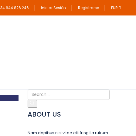
34 644 826 246
Iniciar Sesión
Registrarse
EUR
ABOUT US
Nam dapibus nisl vitae elit fringilla rutrum.