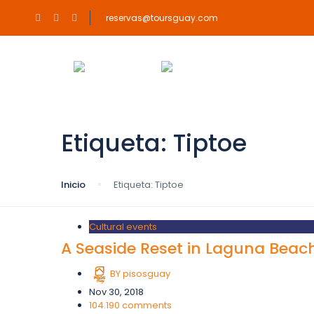
reservas@toursguay.com
Etiqueta: Tiptoe
Inicio
Etiqueta: Tiptoe
Cultural events
A Seaside Reset in Laguna Beac
BY
pisosguay
Nov 30, 2018
104.190 comments