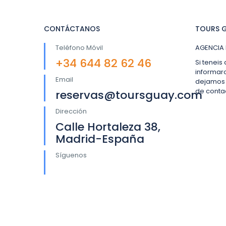
CONTÁCTANOS
TOURS G
Teléfono Móvil
AGENCIA 
+34 644 82 62 46
Si teneis
informar
Email
dejamos 
de conta
reservas@toursguay.com
Dirección
Calle Hortaleza 38,
Madrid-España
Síguenos