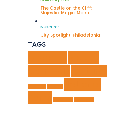
The Castle on the Cliff:
Majestic, Magic, Manoir
Museums
City Spotlight: Philadelphia
TAGS
beaches
Beauty
Carnivals
Cultural
National
Mountains
Museums
Parks
Tiptoe
Tulips
Washington