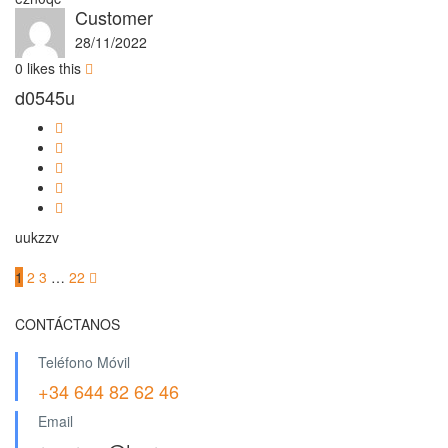
Customer
28/11/2022
0
likes this
d0545u
uukzzv
1
2
3
…
22
CONTÁCTANOS
Teléfono Móvil
+34 644 82 62 46
Email