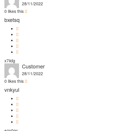
28/11/2022
0
likes this
bxetsq
x7iidg
Customer
28/11/2022
0
likes this
vnkyul
ezn0qc