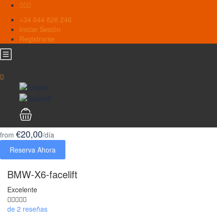
+34 644 826 246
Iniciar Sesión
Registrarse
€20,00
from
/día
Reserva Ahora
BMW-X6-facelift
Excelente
de 2 reseñas