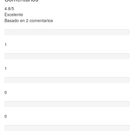
4.8
/5
Excelente
Basado en
2 comentarios
Excelente
1
Muy Bien
1
Regular
0
Pobre
0
Horrible