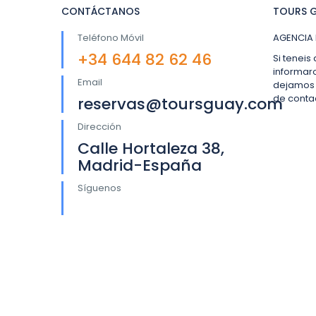
CONTÁCTANOS
TOURS G
Teléfono Móvil
AGENCIA 
+34 644 82 62 46
Si teneis
informar
Email
dejamos 
de conta
reservas@toursguay.com
Dirección
Calle Hortaleza 38,
Madrid-España
Síguenos