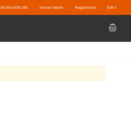
34 644 826 246
Iniciar Sesión
Registrarse
EUR