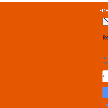
+34 6
R
Ent
We'
Bac