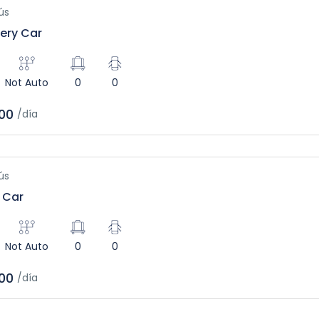
ús
ery Car
Not Auto
0
0
00
/día
ús
 Car
Not Auto
0
0
00
/día