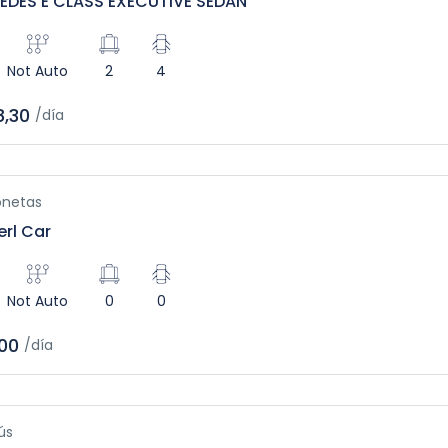
EDES E CLASS EXECUTIVE SEDAN
Not Auto
2
4
,30
/día
netas
erl Car
Not Auto
0
0
00
/día
ús