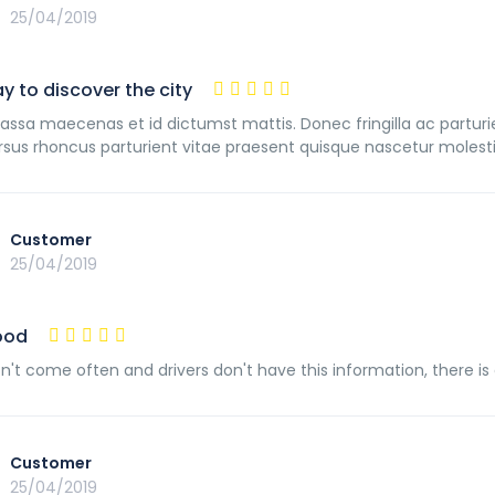
25/04/2019
y to discover the city
assa maecenas et id dictumst mattis. Donec fringilla ac partur
rsus rhoncus parturient vitae praesent quisque nascetur molesti
Customer
25/04/2019
ood
n't come often and drivers don't have this information, there is
Customer
25/04/2019