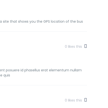
 a site that shows you the GPS location of the bus
0
likes this
ient posuere id phasellus erat elementum nullam
e quis
0
likes this