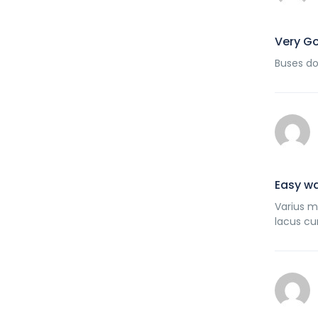
Very G
Buses do
Easy wa
Varius m
lacus cu