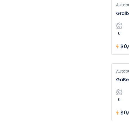
Autob
Gralb
0
$0,
Autob
GaBe
0
$0,