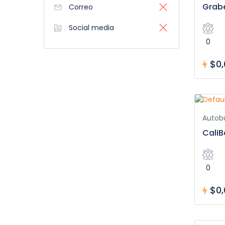
Grab
Correo
Social media
0
$0,
Autob
CaliB
0
$0,