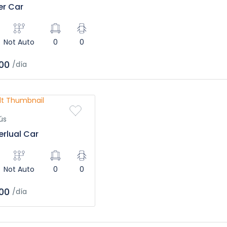
er Car
Not Auto
0
0
00
/día
ús
erlual Car
Not Auto
0
0
00
/día