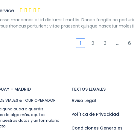
ervice
assa maecenas et id dictumst mattis. Donec fringilla ac partur
rsus rhoncus parturient vitae praesent quisque nascetur molesti
1
2
3
…
6
UAY – MADRID
TEXTOS LEGALES
DE VIAJES & TOUR OPERADOR
Aviso Legal
 alguna duda o queréis
Política de Privacidad
os de algo más, aquí os
nuestros datos y un formulario
cto.
Condiciones Generales