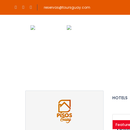
reservas@toursguay.com
Partner Page
HOTELS
Coche
Featur