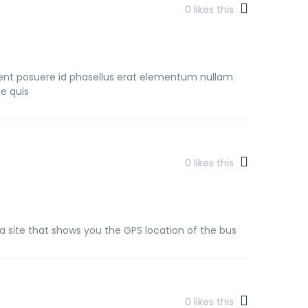
0
likes this
ient posuere id phasellus erat elementum nullam
e quis
0
likes this
 a site that shows you the GPS location of the bus
0
likes this