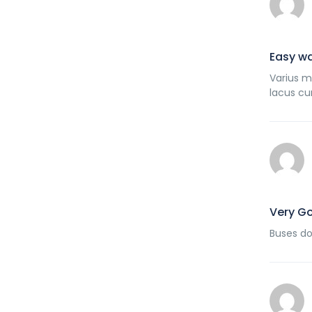
Easy wa
Varius m
lacus cu
Very G
Buses do