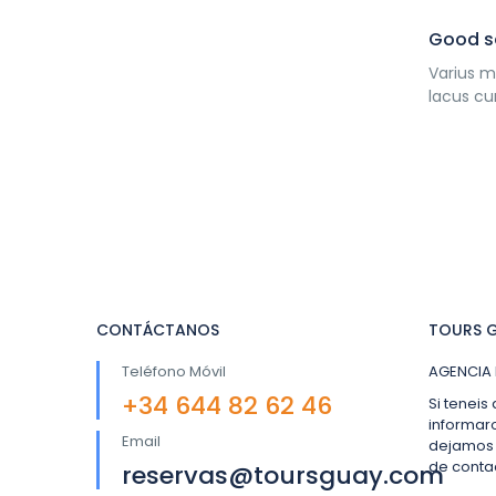
Good s
Varius m
lacus cu
CONTÁCTANOS
TOURS G
Teléfono Móvil
AGENCIA 
+34 644 82 62 46
Si teneis
informar
Email
dejamos 
de conta
reservas@toursguay.com