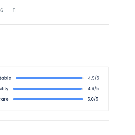
6
table
4.9/5
ility
4.9/5
care
5.0/5