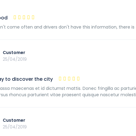
ood
n't come often and drivers don't have this information, there is
Customer
25/04/2019
y to discover the city
assa maecenas et id dictumst mattis. Donec fringilla ac partur
rsus rhoncus parturient vitae praesent quisque nascetur molesti
Customer
25/04/2019