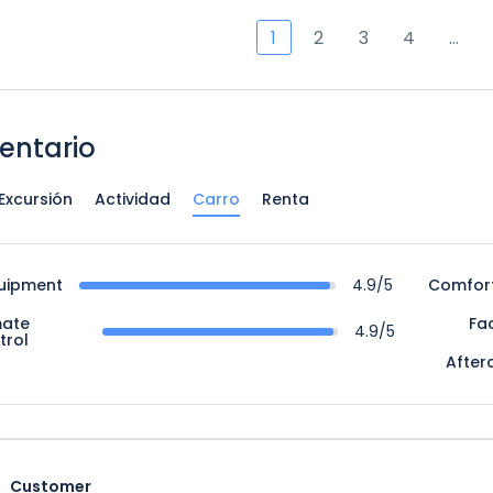
1
2
3
4
…
ntario
Excursión
Actividad
Carro
Renta
uipment
4.9/5
Comfor
mate
Fac
4.9/5
trol
After
Customer