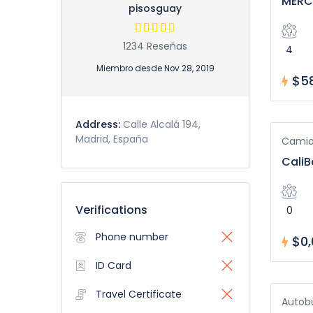
MERC
pisosguay
1234 Reseñas
4
Miembro desde Nov 28, 2019
$58
Address:
Calle Alcalá 194,
Madrid, España
Camio
CaliB
Verifications
0
Phone number
$0,
ID Card
Travel Certificate
Autob