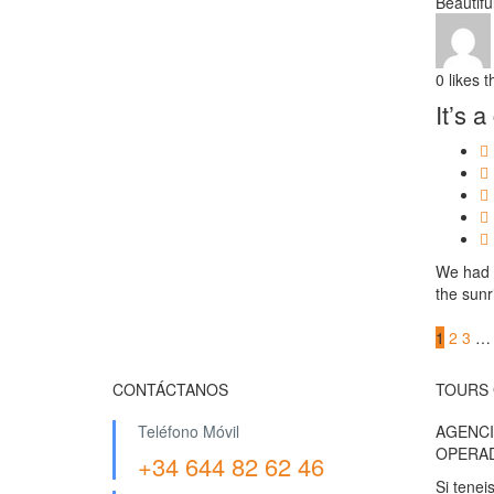
Beautifu
0
likes t
It’s 
We had a
the sunr
1
2
3
…
CONTÁCTANOS
TOURS 
Teléfono Móvil
AGENCI
OPERA
+34 644 82 62 46
Si tenei