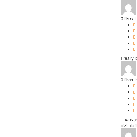
0
likes t
I really 
0
likes t
Thank yo
bizimle i