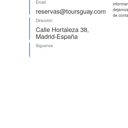
Email
informar
reservas@toursguay.com
dejamos 
de conta
Dirección
Calle Hortaleza 38,
Madrid-España
Síguenos