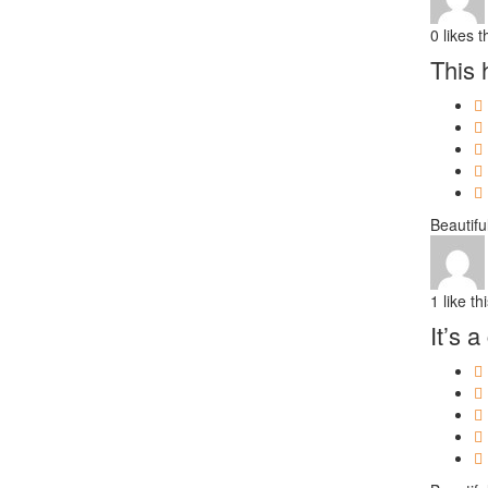
0
likes t
This 
Beautifu
1
like th
It’s 