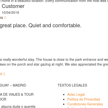
l home in a beautiful location. Every communication from the host was 
Customer
10/04/2019
his
a great place. Quiet and comfortable.
 really wonderful stay. The house is close to the park entrance and w
ises on the porch and star gazing at night. We also appreciated the 
8
GUAY – MADRID
TEXTOS LEGALES
A DE VIAJES & TOUR
Aviso Legal
DOR
Política de Privacidad
Condiciones Generales
s alguna duda o queréis