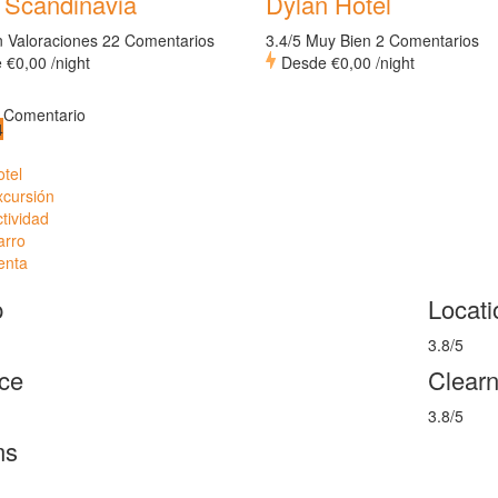
 Scandinavia
Dylan Hotel
n Valoraciones
22 Comentarios
3.4/5 Muy Bien
2 Comentarios
e
€0,00
/night
Desde
€0,00
/night
Comentario
4
tel
xcursión
tividad
arro
enta
p
Locati
3.8/5
ce
Clear
3.8/5
ms