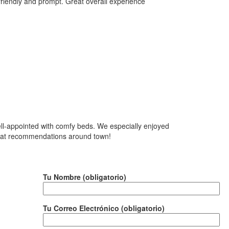
friendly and prompt. Great overall experience
ell-appointed with comfy beds. We especially enjoyed
great recommendations around town!
Tu Nombre (obligatorio)
Tu Correo Electrónico (obligatorio)