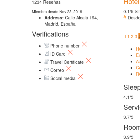
Hotel
1234 Reseñas
0.1/5 Si
Miembro desde Nov 28, 2019
Address:
Calle Alcalá 194,
Desd
Madrid, España
Verifications
1
2
3
Phone number
Ho
ID Card
E
Ac
Travel Certificate
C
Correo
R
Social media
Slee
4.1/5
Servi
3.7/5
Roo
3.9/5