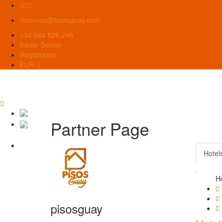
reservas@toursguay.com
+34 644 826 246
Iniciar Sesión
Registrarse
EUR
Partner Page
Hotel
Ho
pisosguay